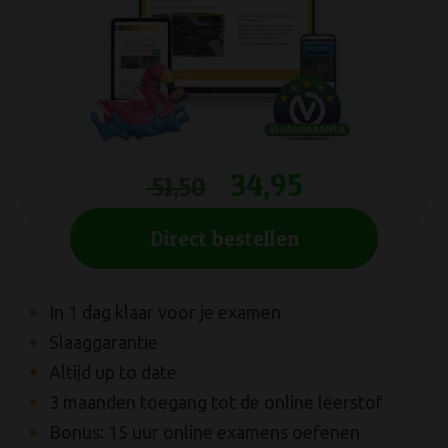
27,50
Direct bestellen
34,95
51,50
Meest gebruikte
boek van Nederland
Direct bestellen
Alle onderwerpen
uit het CBR Theorie-
Examen
Voor 16:00 uur besteld is zelfde werkdag
In 1 dag klaar voor je examen
verstuurd
Slaaggarantie
Altijd up to date
3 maanden toegang tot de online leerstof
Bonus: 15 uur online examens oefenen