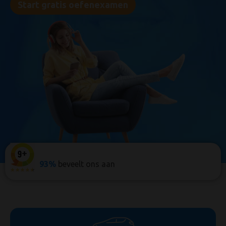
Start gratis oefenexamen
n
93%
beveelt ons aan