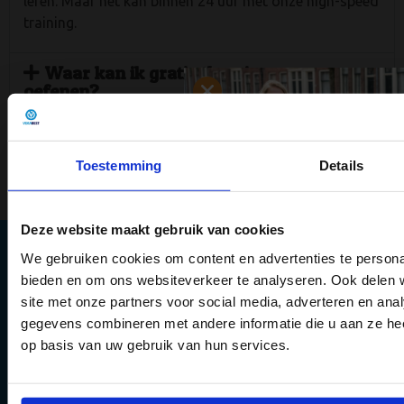
leren. Maar het kan binnen 24 uur met onze high-speed
training.
Waar kan ik gratis theorie examens
oefenen?
Hoe moet je oefenen voor je theorie
examen?
Toestemming
Details
Geven jullie een garantie dat ik slaag?
Deze website maakt gebruik van cookies
We gebruiken cookies om content en advertenties te personal
bieden en om ons websiteverkeer te analyseren. Ook delen 
Bezoekadres
6 gouden tips 
De Dieze 22
site met onze partners voor social media, adverteren en an
5684PT Best
theorie-exame
gegevens combineren met andere informatie die u aan ze hee
Postadres
Postbus 221
op basis van uw gebruik van hun services.
halen
5680AE Best
Tel:
040 – 214 0080
Vergroot jouw kans om het
E-mail:
info@vekabest.nl