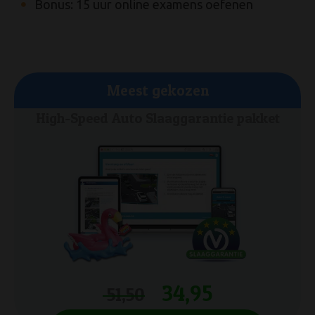
Bonus: 15 uur online examens oefenen
Meest gekozen
Meest gekozen
Beste Auto theorieboek + 7,5 uur
High-Speed Auto Slaaggarantie pakket
oefenvragen en examens
34,95
51,50
41,95