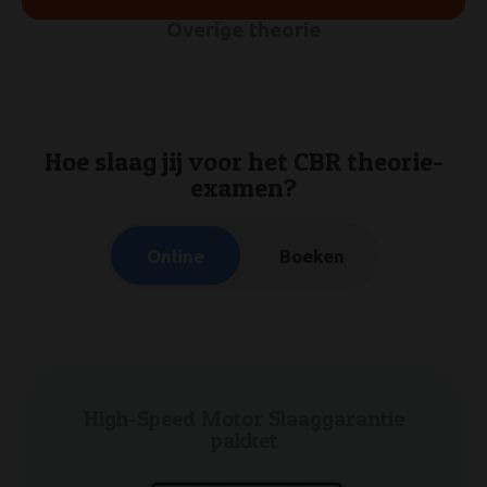
Overige theorie
Hoe slaag jij voor het CBR theorie-
examen?
Online
Boeken
Beste Scooter/Bromfiets theorieboek
High-Speed Motor Slaaggarantie
pakket
(2026)