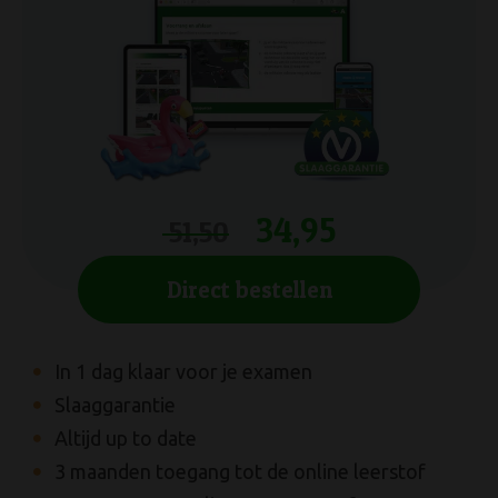
27,50
34,95
51,50
Direct bestellen
Direct bestellen
In 1 dag klaar voor je examen
Meest gebruikte
boek van Nederland
Slaaggarantie
Alle onderwerpen
uit het CBR Theorie-
Examen
Altijd up to date
Voor 16:00 uur besteld is zelfde werkdag
3 maanden toegang tot de online leerstof
verstuurd