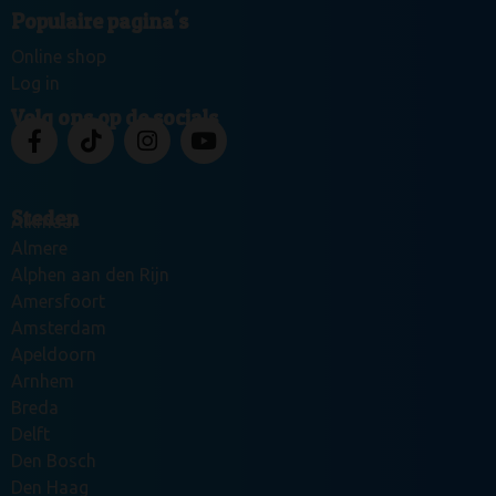
Populaire pagina's
Online shop
Log in
Volg ons op de socials
Steden
Alkmaar
Almere
Alphen aan den Rijn
Amersfoort
Amsterdam
Apeldoorn
Arnhem
Breda
Delft
Den Bosch
Den Haag