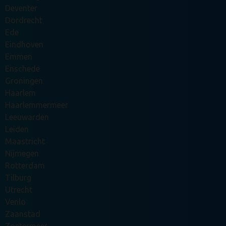
Deventer
Dordrecht
Ede
Eindhoven
Emmen
Enschede
Groningen
Haarlem
Haarlemmermeer
Leeuwarden
Leiden
Maastricht
Nijmegen
Rotterdam
Tilburg
Utrecht
Venlo
Zaanstad