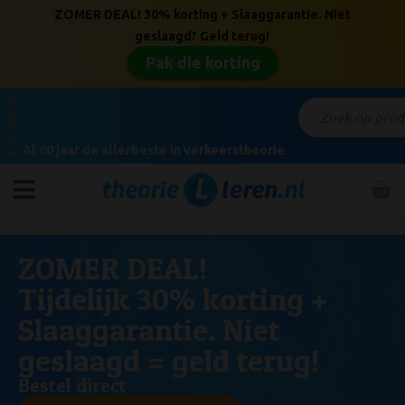
ZOMER DEAL! 30% korting + Slaaggarantie. Niet
geslaagd? Geld terug!
Pak die korting
★
★
★
★
Al 60 jaar de allerbeste in verkeerstheorie
★
ZOMER DEAL!
Tijdelijk 30% korting +
Slaaggarantie. Niet
geslaagd = geld terug!
Bestel direct