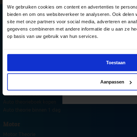
We gebruiken cookies om content en advertenties te personal
bieden en om ons websiteverkeer te analyseren. Ook delen 
6 gouden tips 
site met onze partners voor social media, adverteren en an
Bezoekadres
theorie-exame
gegevens combineren met andere informatie die u aan ze hee
De Dieze 22
op basis van uw gebruik van hun services.
5684PT Best
halen
Postadres
Postbus 221
5680AE Best
Vergroot jouw kans om het
Tel:
040 – 214 0080
examen te halen met onze 
Toestaan
E-mail:
info@vekabest.nl
en updates.
Auto
Aanpassen
Stuur mij de tips 
Auto theorie leren
Auto theorie oefenen
Auto theorieboek kopen
Auto theorie binnen 1 dag
Motor
Motor Theorie