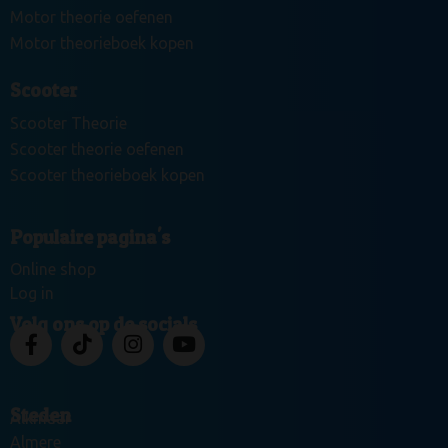
Motor theorie oefenen
Motor theorieboek kopen
Scooter
Scooter Theorie
Scooter theorie oefenen
Scooter theorieboek kopen
Populaire pagina's
Online shop
Log in
Volg ons op de socials
Steden
Alkmaar
Almere