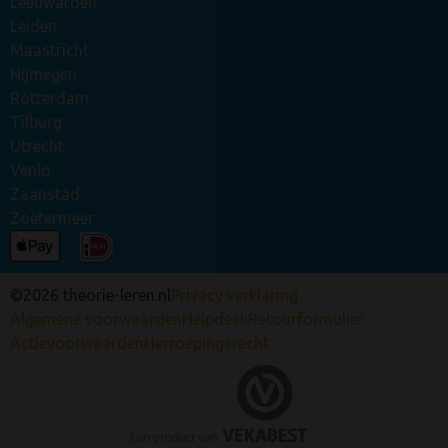
Leeuwarden
Leiden
Maastricht
Nijmegen
Rotterdam
Tilburg
Utrecht
Venlo
Zaanstad
Zoetermeer
©2026 theorie-leren.nl
Privacy verklaring
Algemene voorwaarden
Helpdesk
Retourformulier
Actievoorwaarden
Herroepingsrecht