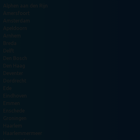
Alphen aan den Rijn
Amersfoort
Amsterdam
Apeldoorn
Arnhem
Breda
Delft
Den Bosch
Den Haag
Deventer
Dordrecht
Ede
Eindhoven
Emmen
Enschede
Groningen
Haarlem
Haarlemmermeer