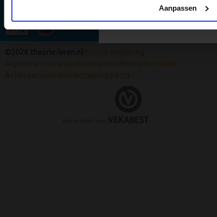
Zaanstad
Aanpassen
Stuur mij de tips 
Zoetermeer
©2026 theorie-leren.nl
Privacy verklaring
Algemene voorwaarden
Helpdesk
Retourformulier
Actievoorwaarden
Herroepingsrecht