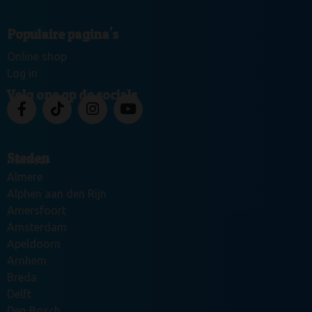
Populaire pagina's
Online shop
Log in
Volg ons op de socials
Steden
Alkmaar
Almere
Alphen aan den Rijn
Amersfoort
Amsterdam
Apeldoorn
Arnhem
Breda
Delft
Den Bosch