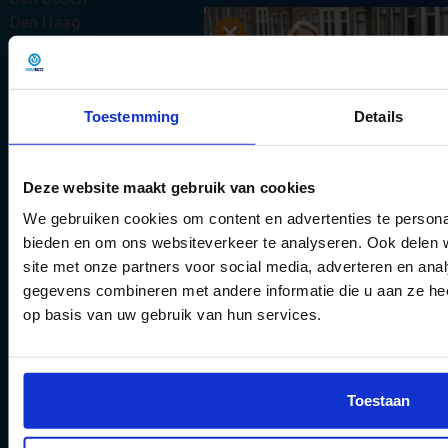
Den Haag
Deventer
Dordrecht
Ede
Toestemming
Details
Eindhoven
Emmen
Enschede
Deze website maakt gebruik van cookies
Groningen
Haarlem
We gebruiken cookies om content en advertenties te personal
Haarlemmermeer
bieden en om ons websiteverkeer te analyseren. Ook delen 
6 gouden tips 
Leeuwarden
site met onze partners voor social media, adverteren en an
Leiden
theorie-exame
gegevens combineren met andere informatie die u aan ze hee
Maastricht
op basis van uw gebruik van hun services.
halen
Nijmegen
Rotterdam
Vergroot jouw kans om het
Tilburg
examen te halen met onze 
Toestaan
Utrecht
en updates.
Venlo