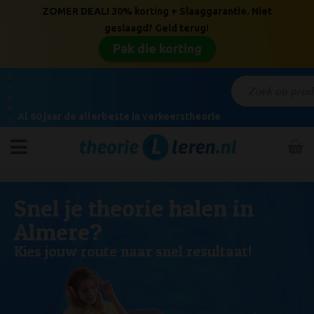
ZOMER DEAL! 30% korting + Slaaggarantie. Niet
geslaagd? Geld terug!
Pak die korting
★
★
★
★
Al 60 jaar de allerbeste in verkeerstheorie
★
Snel je theorie halen in
Almere?
Kies jouw route naar snel resultaat!