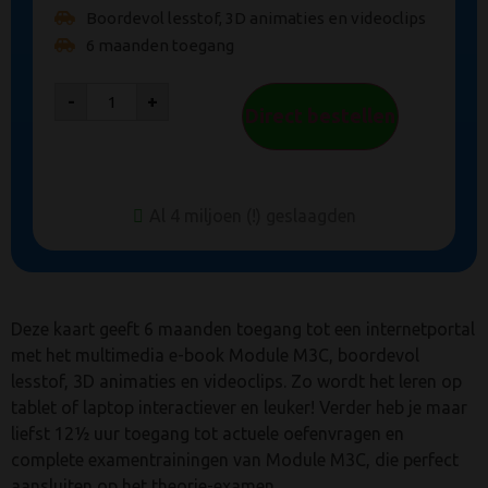
Boordevol lesstof, 3D animaties en videoclips
6 maanden toegang
-
+
Direct bestellen
Al 4 miljoen (!) geslaagden
Deze kaart geeft 6 maanden toegang tot een internetportal
met het multimedia e-book Module M3C, boordevol
lesstof, 3D animaties en videoclips. Zo wordt het leren op
tablet of laptop interactiever en leuker! Verder heb je maar
liefst 12½ uur toegang tot actuele oefenvragen en
complete examentrainingen van Module M3C, die perfect
aansluiten op het theorie-examen.