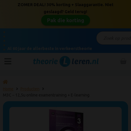
ZOMER DEAL! 30% korting + Slaaggarantie. Niet
geslaagd? Geld terug!
Pak die korting
★
★
★
★
Al 60 jaar de allerbeste in verkeerstheorie
★
Home
Producten
M3C – 12,5u online examentraining + E-learning