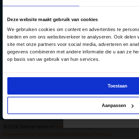
Enschede
Groningen
Deze website maakt gebruik van cookies
Haarlem
Haarlemmermeer
We gebruiken cookies om content en advertenties te personal
Leeuwarden
bieden en om ons websiteverkeer te analyseren. Ook delen 
6 gouden tips 
Leiden
site met onze partners voor social media, adverteren en an
Maastricht
theorie-exame
gegevens combineren met andere informatie die u aan ze hee
Nijmegen
op basis van uw gebruik van hun services.
halen
Rotterdam
Tilburg
Vergroot jouw kans om het
Utrecht
examen te halen met onze 
Toestaan
Venlo
en updates.
Zaanstad
Zoetermeer
Aanpassen
Stuur mij de tips 
©2026 theorie-leren.nl
Privacy verklaring
Algemene voorwaarden
Helpdesk
Retourformulier