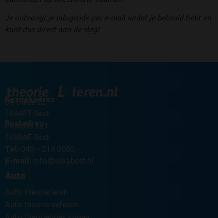
Je ontvangt je inlogcode per e-mail nadat je betaald hebt en
kunt dus direct aan de slag!
Bezoekadres
De Dieze 22
5684PT Best
Postadres
Postbus 221
5680AE Best
Tel:
040 – 214 0080
E-mail:
info@vekabest.nl
Auto
Auto theorie leren
Auto theorie oefenen
Auto theorieboek kopen