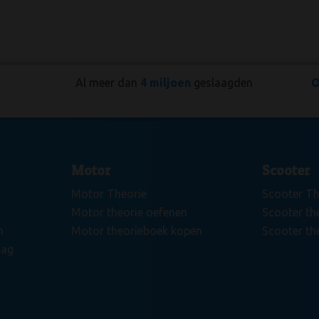
agden
Oefeningen en tips
voor het examen
Motor
Scooter
Motor Theorie
Scooter Th
Motor theorie oefenen
Scooter th
n
Motor theorieboek kopen
Scooter th
dag