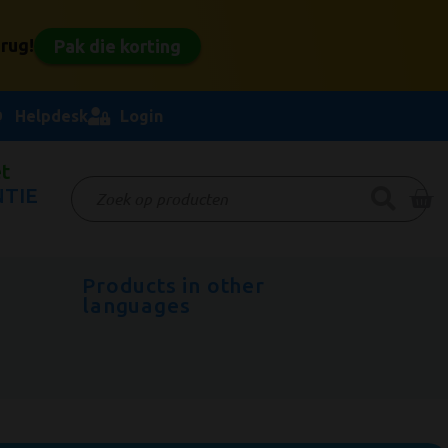
rug!
Pak die korting
Helpdesk
Login
t
TIE
Products in other
r
languages