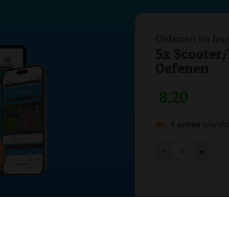
Oefenen en ler
5x Scooter
Oefenen
8,20
5 online
bromfi
-
+
de slag!