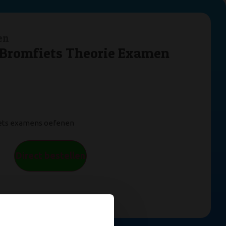
en
/Bromfiets Theorie Examen
ets examens oefenen
Direct bestellen
Al 4 miljoen (!) geslaagden