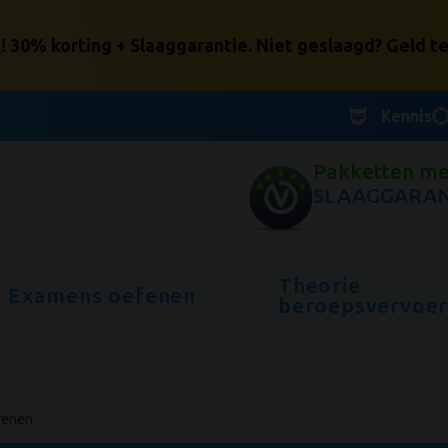
30% korting + Slaaggarantie. Niet geslaagd? Geld te
Kennis
Pakketten me
SLAAGGARAN
Theorie
Examens oefenen
beroepsvervoe
fenen