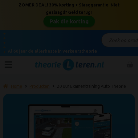
ZOMER DEAL! 30% korting + Slaaggarantie. Niet
geslaagd? Geld terug!
Pak die korting
★
★
★
★
Al 60 jaar de allerbeste in verkeerstheorie
★
Home
Producten
20 uur Examentraining Auto Theorie