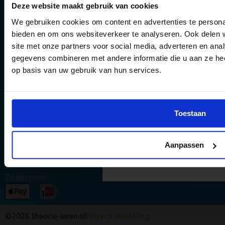
Deze website maakt gebruik van cookies
Emmen
Enschede
We gebruiken cookies om content en advertenties te personal
Groningen
bieden en om ons websiteverkeer te analyseren. Ook delen 
6 gouden tips 
Haarlem
site met onze partners voor social media, adverteren en an
Haarlemmermeer
theorie-exame
gegevens combineren met andere informatie die u aan ze hee
Leeuwarden
op basis van uw gebruik van hun services.
halen
Leiden
Maastricht
Vergroot jouw kans om het
Nijmegen
examen te halen met onze 
Toestaan
Rotterdam
en updates.
Tilburg
Utrecht
Aanpassen
Stuur mij de tips 
Venlo
Zaanstad
Zoetermeer
©2026 theorie-leren.nl
Privacy verklaring