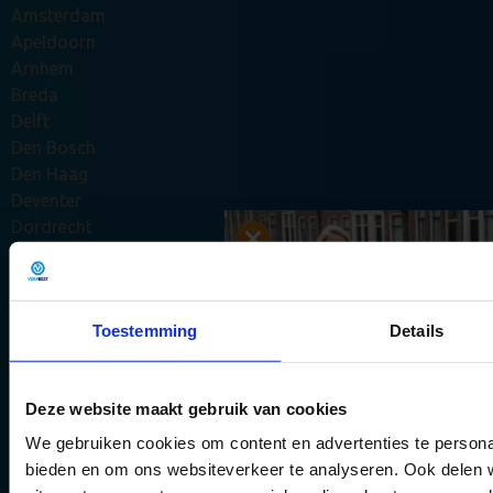
Amsterdam
Apeldoorn
Arnhem
Breda
Delft
Den Bosch
Den Haag
Deventer
Dordrecht
Ede
Eindhoven
Emmen
Toestemming
Details
Enschede
Groningen
Haarlem
Deze website maakt gebruik van cookies
Haarlemmermeer
Leeuwarden
We gebruiken cookies om content en advertenties te personal
Leiden
bieden en om ons websiteverkeer te analyseren. Ook delen 
Maastricht