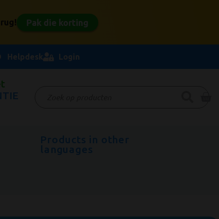
rug!
Pak die korting
Helpdesk
Login
t
TIE
Products in other
r
languages