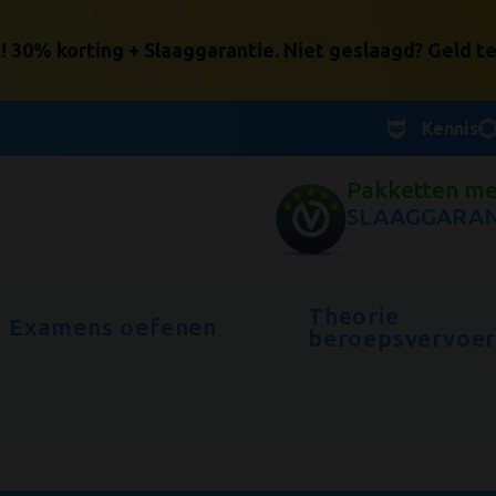
30% korting + Slaaggarantie. Niet geslaagd? Geld te
Kennis
Pakketten me
SLAAGGARAN
Theorie
Examens oefenen
beroepsvervoe