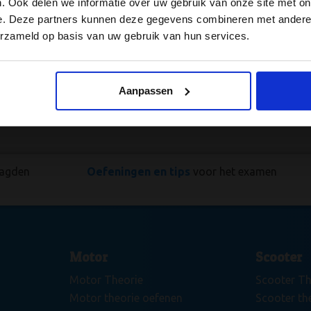
. Ook delen we informatie over uw gebruik van onze site met on
 updates.
e. Deze partners kunnen deze gegevens combineren met andere i
aarbij je stap-voor-stap leert rijden. Hiermee ben je beter voo
erzameld op basis van uw gebruik van hun services.
en, kunnen en willen als je de RIS opleiding volgt. En ook als 
ij de tips toe
t eerder klaar voor je CBR praktijkexamen.
post naar je op.
Aanpassen
den
Oefeningen en tips
voor het examen
Motor
Scooter
Motor Theorie
Scooter Th
Motor theorie oefenen
Scooter th