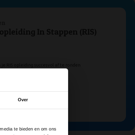
en
opleiding In Stappen (RIS)
je RIS opleiding succesvol af te ronden
Direct bestellen
Over
Al 4 miljoen (!) geslaagden
 media te bieden en om ons