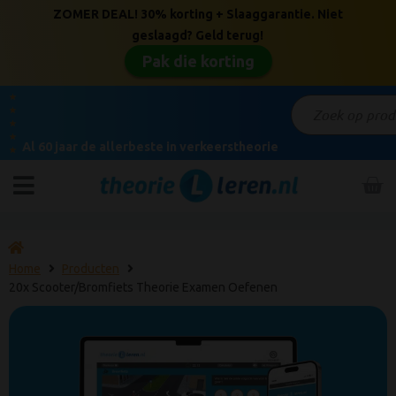
ZOMER DEAL! 30% korting + Slaaggarantie. Niet
geslaagd? Geld terug!
Pak die korting
★
★
★
★
Al 60 jaar de allerbeste in verkeerstheorie
★
Home
Producten
20x Scooter/Bromfiets Theorie Examen Oefenen