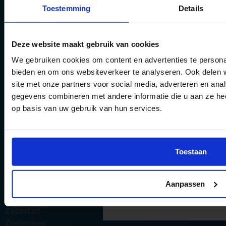
Deventer
Toestemming
Details
Dordrecht
Ede
Eindhoven
Deze website maakt gebruik van cookies
Emmen
We gebruiken cookies om content en advertenties te personal
Enschede
bieden en om ons websiteverkeer te analyseren. Ook delen 
Groningen
6 gouden tips 
site met onze partners voor social media, adverteren en an
Haarlem
theorie-exame
gegevens combineren met andere informatie die u aan ze hee
Haarlemmermeer
op basis van uw gebruik van hun services.
halen
Leeuwarden
Leiden
Vergroot jouw kans om het
Maastricht
examen te halen met onze 
Nijmegen
Toestaan
en updates.
Rotterdam
Tilburg
Aanpassen
Utrecht
Stuur mij de tips 
Venlo
Zaanstad
Zoetermeer