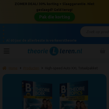
ZOMER DEAL! 30% korting + Slaaggarantie. Niet
geslaagd? Geld terug!
Pak die korting
★
★
★
★
Al 60 jaar de allerbeste in verkeerstheorie
★
Home
Producten
High-speed Auto XXL Totaalpakket