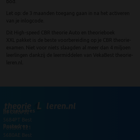
bod.
Let op: de 3 maanden toegang gaan in na het activeren
van je inlogcode.
Dit High-speed CBR theorie Auto en theorieboek
XXL pakket is de beste voorbereiding op je CBR theorie-
examen. Niet voor niets slaagden al meer dan 4 miljoen
leerlingen dankzij de leermiddelen van VekaBest theorie-
leren.nl.
Bezoekadres
De Dieze 22
5684PT Best
Postadres
Postbus 221
5680AE Best