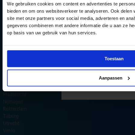
Den Bosch
We gebruiken cookies om content en advertenties te personal
Den Haag
bieden en om ons websiteverkeer te analyseren. Ook delen 
Deventer
6 gouden tips 
site met onze partners voor social media, adverteren en an
Dordrecht
theorie-exame
gegevens combineren met andere informatie die u aan ze hee
Ede
op basis van uw gebruik van hun services.
halen
Eindhoven
Emmen
Vergroot jouw kans om het
Enschede
examen te halen met onze 
Groningen
Toestaan
en updates.
Haarlem
Haarlemmermeer
Aanpassen
Leeuwarden
Stuur mij de tips 
Leiden
Maastricht
Nijmegen
Rotterdam
Tilburg
Utrecht
Venlo