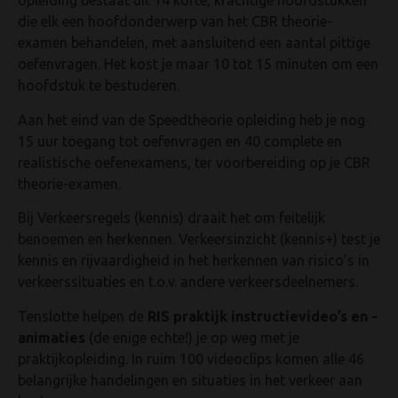
opleiding bestaat uit 14 korte, krachtige hoofdstukken
die elk een hoofdonderwerp van het CBR theorie-
examen behandelen, met aansluitend een aantal pittige
oefenvragen. Het kost je maar 10 tot 15 minuten om een
hoofdstuk te bestuderen.
Aan het eind van de Speedtheorie opleiding heb je nog
15 uur toegang tot oefenvragen en 40 complete en
realistische oefenexamens, ter voorbereiding op je CBR
theorie-examen.
Bij Verkeersregels (kennis) draait het om feitelijk
benoemen en herkennen. Verkeersinzicht (kennis+) test je
kennis en rijvaardigheid in het herkennen van risico’s in
verkeerssituaties en t.o.v. andere verkeersdeelnemers.
Tenslotte helpen de
RIS praktijk instructievideo’s en -
animaties
(de enige echte!) je op weg met je
praktijkopleiding. In ruim 100 videoclips komen alle 46
belangrijke handelingen en situaties in het verkeer aan