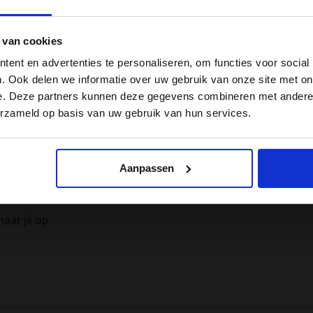
xamen te halen
 van cookies
kans om het theorie-
timaal voor op je CBR/CCV theorie-examens voor je professionel
ent en advertenties te personaliseren, om functies voor social
n met onze beste tips
V examenrichtlijnen: Module 1 C1/1, Module 2C en Module 3C. A
. Ook delen we informatie over uw gebruik van onze site met on
 updates.
e. Deze partners kunnen deze gegevens combineren met andere i
erzameld op basis van uw gebruik van hun services.
ltimedia e-books
, boordevol lesstof, 3D animaties en videocli
ij de tips toe
che examentrainingen
. Voor de Module 1C/1, Module 2C en Mod
Aanpassen
naar je op.