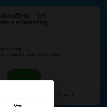
chauffeur – Set
ken + e-learning
catie C e-learning
le en realistische examentrainingen
Direct bestellen
6:00 uur besteld, zelfde werkdag verstuurd
Over