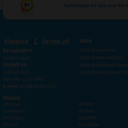
miljoen
geslaagden
Oefeningen en tips
voor het 
Auto
Bezoekadres
Auto theorie leren
De Dieze 22
Auto theorie oefenen
5684PT Best
Postadres
Auto theorieboek kope
Postbus 221
5680AE Best
Auto theorie binnen 1 
Tel:
040 – 214 0080
E-mail:
info@vekabest.nl
Steden
Alkmaar
Almere
Apeldoorn
Arnhem
Den Haag
Deventer
Emmen
Enschede