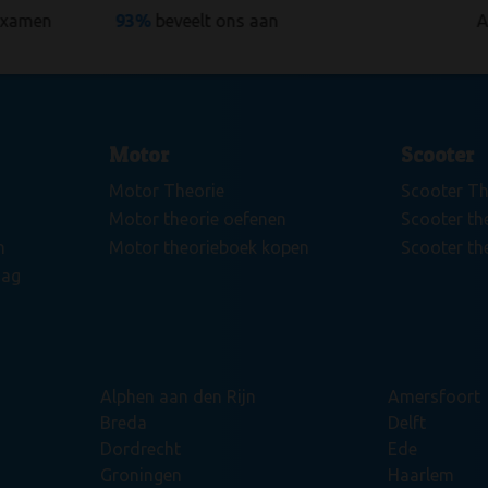
examen
93%
beveelt ons aan
A
Motor
Scooter
Motor Theorie
Scooter Th
Motor theorie oefenen
Scooter th
n
Motor theorieboek kopen
Scooter th
dag
Alphen aan den Rijn
Amersfoort
Breda
Delft
Dordrecht
Ede
Groningen
Haarlem