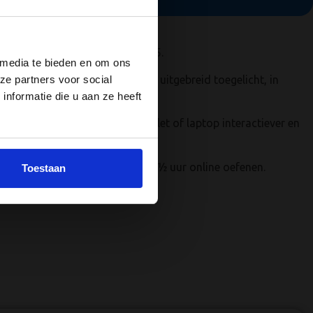
e C1 of C rijbewijs met Code 95.
 media te bieden en om ons
lle examenonderwerpen worden uitgebreid toegelicht, in
ze partners voor social
nformatie die u aan ze heeft
ps. Zo wordt het leren op je tablet of laptop interactiever en
ule 3C kun je elk maar liefst 7½ uur online oefenen.
Toestaan