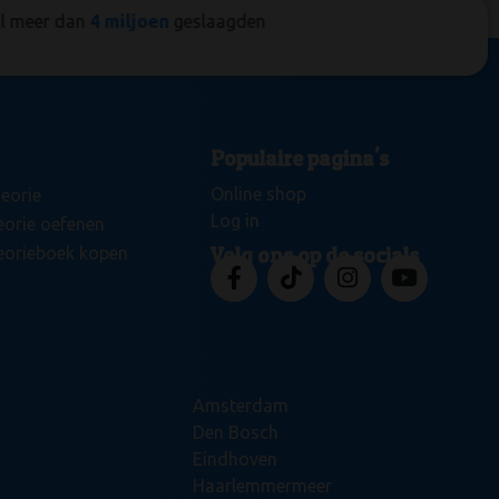
l meer dan
4 miljoen
geslaagden
Oefeningen en t
Populaire pagina's
Online shop
eorie
Log in
eorie oefenen
eorieboek kopen
Volg ons op de socials
Amsterdam
Den Bosch
Eindhoven
Haarlemmermeer