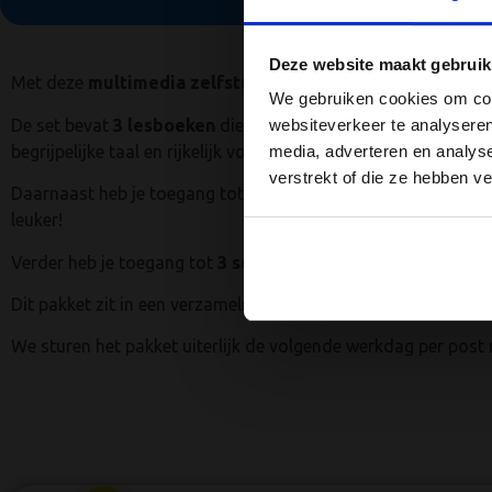
theorie-e
Deze website maakt gebruik
Vergroot jouw 
Met deze
multimedia zelfstudie opleiding
bereid je je op
We gebruiken cookies om cont
examen te hale
De set bevat
3 lesboeken
die volledig aansluiten bij de CC
websiteverkeer te analyseren
en
begrijpelijke taal en rijkelijk voorzien van illustraties.
media, adverteren en analys
verstrekt of die ze hebben v
Daarnaast heb je toegang tot een
internetportal met 3 mu
Stuur m
leuker!
Verder heb je toegang tot
3 sets met actuele en realistis
Dit pakket zit in een verzamelmap.
We sturen het pakket uiterlijk de volgende werkdag per post 