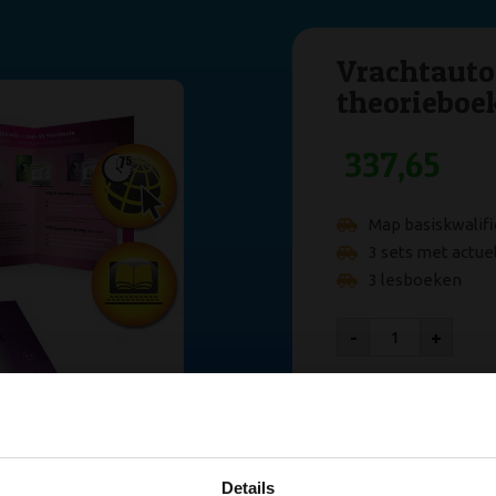
Vrachtauto
theorieboe
337,65
Map basiskwalifi
3 sets met actue
3 lesboeken
-
+
laagden
Voor 1
n tips om je
Details