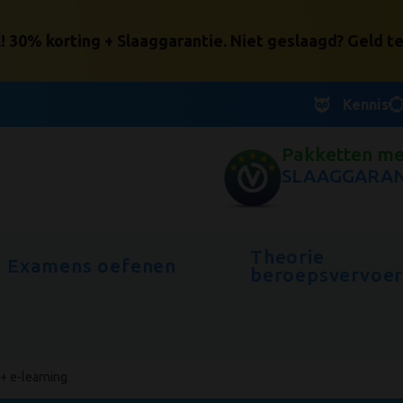
30% korting + Slaaggarantie. Niet geslaagd? Geld te
Kennis
Pakketten me
SLAAGGARAN
Theorie
Examens oefenen
beroepsvervoe
+ e-learning