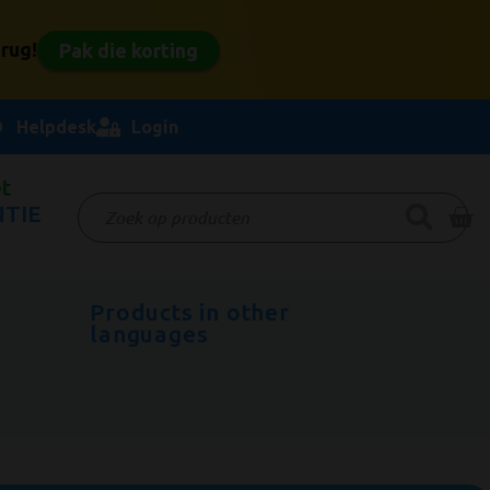
rug!
Pak die korting
Helpdesk
Login
t
TIE
Products in other
r
languages