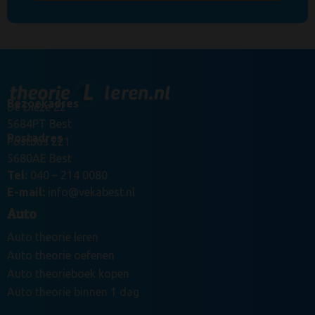
Bezoekadres
De Dieze 22
5684PT Best
Postadres
Postbus 221
5680AE Best
Tel:
040 – 214 0080
E-mail:
info@vekabest.nl
Auto
Auto theorie leren
Auto theorie oefenen
Auto theorieboek kopen
Auto theorie binnen 1 dag