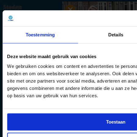
Steden
Alkmaar
Almere
Alphen aan den Rijn
Amersfoort
Toestemming
Details
Amsterdam
Apeldoorn
Arnhem
Deze website maakt gebruik van cookies
Breda
We gebruiken cookies om content en advertenties te personal
Delft
bieden en om ons websiteverkeer te analyseren. Ook delen 
Den Bosch
6 gouden tips 
site met onze partners voor social media, adverteren en an
Den Haag
theorie-exame
gegevens combineren met andere informatie die u aan ze hee
Deventer
op basis van uw gebruik van hun services.
Dordrecht
halen
Ede
Eindhoven
Vergroot jouw kans om het
Emmen
examen te halen met onze 
Toestaan
Enschede
en updates.
Groningen