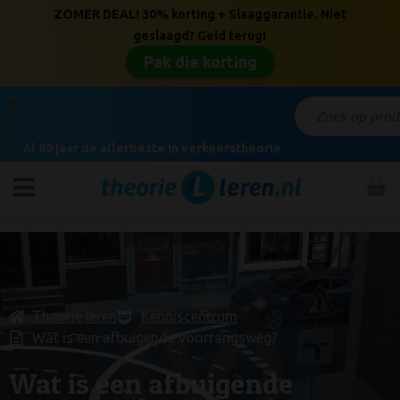
ZOMER DEAL! 30% korting + Slaaggarantie. Niet
geslaagd? Geld terug!
Pak die korting
★
★
★
★
Al 60 jaar de allerbeste in verkeerstheorie
★
Theorie leren
Kenniscentrum
Wat is een afbuigende voorrangsweg?
Wat is een afbuigende