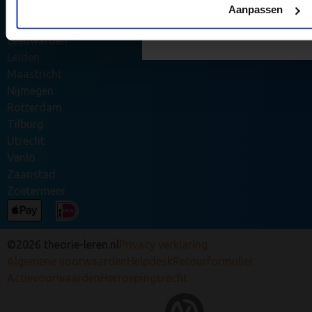
Haarlem
Aanpassen
Stuur mij de tips 
Haarlemmermeer
Leeuwarden
Leiden
Maastricht
Nijmegen
Rotterdam
Tilburg
Utrecht
Venlo
Zaanstad
Zoetermeer
©2026 theorie-leren.nl
Privacy verklaring
Algemene voorwaarden
Helpdesk
Retourformulier
Actievoorwaarden
Herroepingsrecht